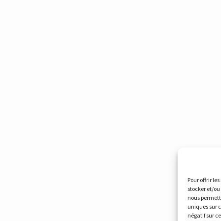
Pour offrir le
stocker et/ou
nous permettr
uniques sur c
négatif sur c