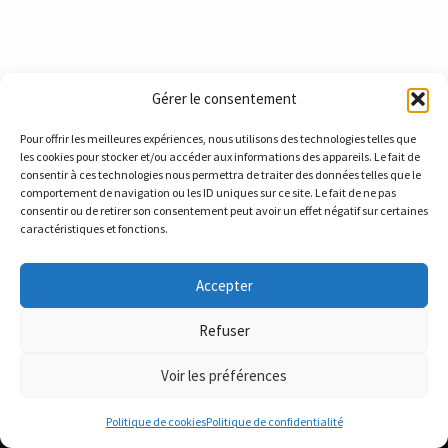
Gérer le consentement
Pour offrir les meilleures expériences, nous utilisons des technologies telles que
les cookies pour stocker et/ou accéder aux informations des appareils. Le fait de
consentir à ces technologies nous permettra de traiter des données telles que le
comportement de navigation ou les ID uniques sur ce site. Le fait de ne pas
consentir ou de retirer son consentement peut avoir un effet négatif sur certaines
caractéristiques et fonctions.
Accepter
SRI France
4 rue Marius Chardon 69310 Oullins Pierre Bénite - FRANCE
Refuser
contact@sri-france.com
Voir les préférences
Mentions légales
Politique de cookies (UE)
Politique de cookies
Politique de confidentialité