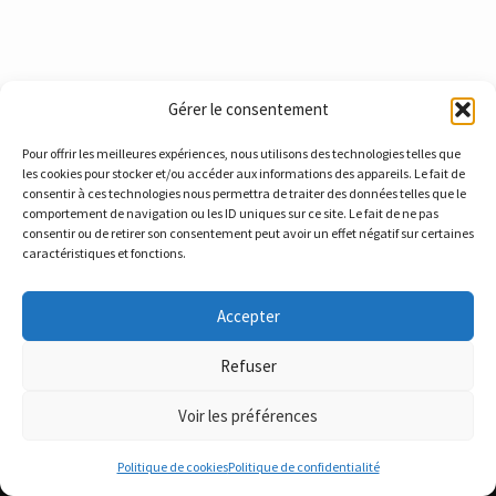
Gérer le consentement
Pour offrir les meilleures expériences, nous utilisons des technologies telles que
les cookies pour stocker et/ou accéder aux informations des appareils. Le fait de
consentir à ces technologies nous permettra de traiter des données telles que le
comportement de navigation ou les ID uniques sur ce site. Le fait de ne pas
consentir ou de retirer son consentement peut avoir un effet négatif sur certaines
caractéristiques et fonctions.
Accepter
SRI France
4 rue Marius Chardon 69310 Oullins Pierre Bénite - FRANCE
Refuser
contact@sri-france.com
Voir les préférences
Mentions légales
Politique de cookies (UE)
Politique de cookies
Politique de confidentialité